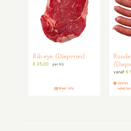
Rib-eye (Diepvries)
Runde
(Diepv
€
35,00
per KG
vanaf
€
9
Opties
Meer info
selecte