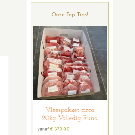
Onze Top Tips!
Vleespakket circa
20kg Volledig Rund
vanaf
€
370,00