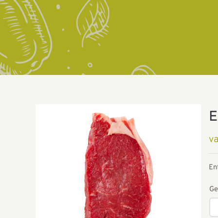
E
v
En
Ge