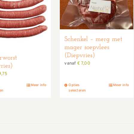
Schenkel – merg met
mager soepvlees
(Diepvries)
rworst
vanaf
€
7,00
ries)
,75
Meer info
Opties
Meer info
Dit
Dit
ren
selecteren
product
product
heeft
heeft
meerdere
meerdere
variaties.
variaties.
Deze
Deze