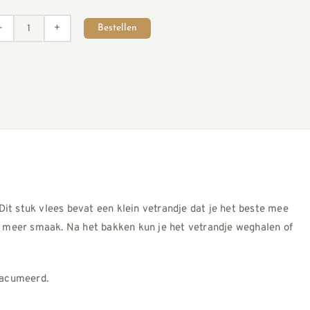
Bestellen
Entrecote
(Diepvries)
aantal
it stuk vlees bevat een klein vetrandje dat je het beste mee
jk meer smaak. Na het bakken kun je het vetrandje weghalen of
vacumeerd.