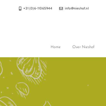
Ga
+31 (0)6-11065944
info@nieshof.nl
naar
inhoud
Home
Over Nieshof