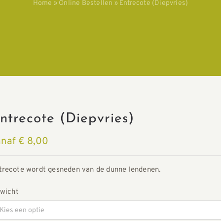
Home
»
Online Bestellen
»
Entrecote (Diepvries)
ntrecote (Diepvries)
anaf
€
8,00
trecote wordt gesneden van de dunne lendenen.
wicht