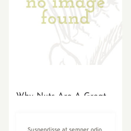
Why Nuts Are A Great
Snack Alternative
Suspendisse at semper odio.