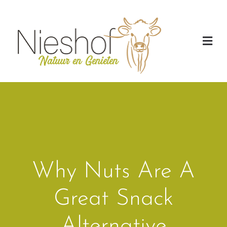
Ga
naar
inhoud
Togg
Navi
Home
Over Nieshof
Blonde d’Aquitaine
Nieuws
Why Nuts Are A
Online Bestellen
Contact
Great Snack
Winkelmand
Alternative